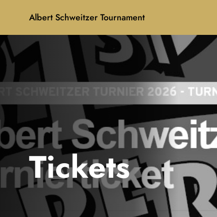
Albert Schweitzer Tournament
Suchvorschläge
Lorem Ipsum
Dolor Sit
Amet Valputo
Tickets