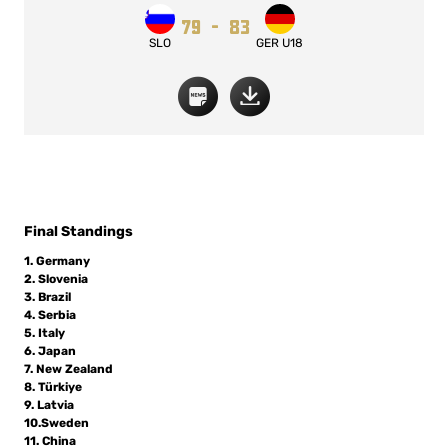
79
-
83
SLO
GER U18
Final Standings
1. Germany
2. Slovenia
3. Brazil
4. Serbia
5. Italy
6. Japan
7. New Zealand
8. Türkiye
9. Latvia
10.Sweden
11. China